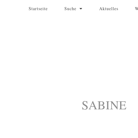
Zum
Suchen
Startseite
Suche
Aktuelles
W
Inhalt
nach:
springen
SABINE